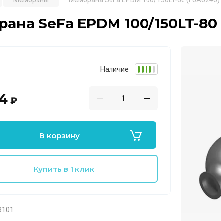
Мембраны
Мембрана SeFa EPDM 100/150LT-80 (F0A0240)
ана SeFa EPDM 100/150LT-80
Наличие
24
₽
В корзину
Купить в 1 клик
3101