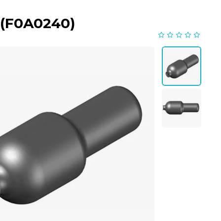
 (F0A0240)