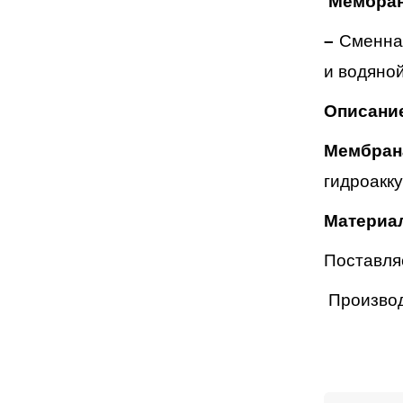
Мембра
–
Сменная
и водяной
Описани
Мембра
гидроакк
Материа
Поставляе
Производи