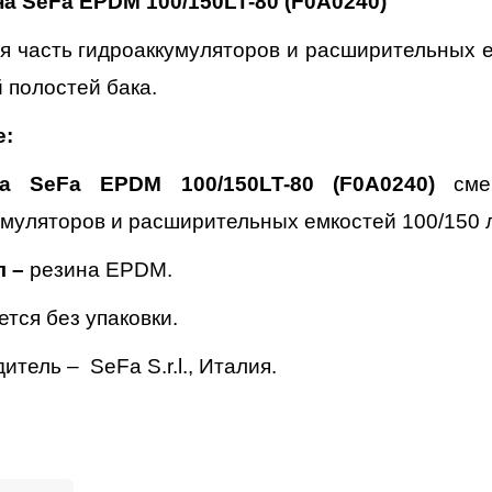
на SeFa
EPDM
100/150
LT
-80 (
F
0
A
0240)
 часть гидроаккумуляторов и расширительных е
 полостей бака.
е:
на SeFa
EPDM
100/150
LT
-80 (
F
0
A
0240)
сме
умуляторов и расширительных емкостей 100/150 
л –
резина EPDM.
тся без упаковки.
тель – SeFa S.r.l., Италия.