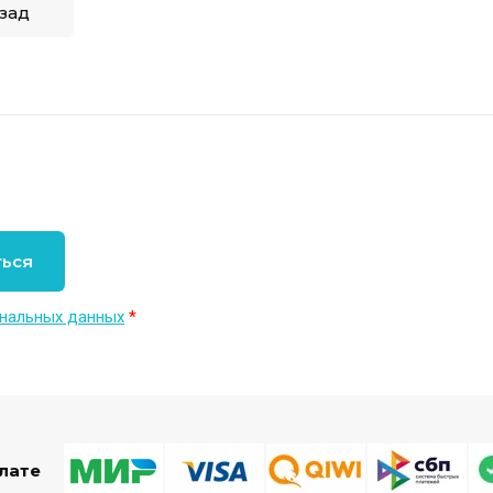
зад
ться
нальных данных
*
лате