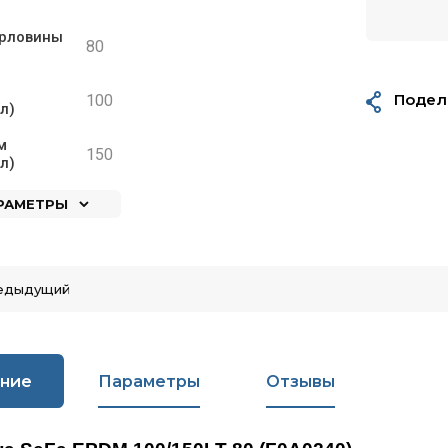
орловины
80
Подел
100
л)
м
150
л)
АРАМЕТРЫ
едыдущий
ние
Параметры
Отзывы