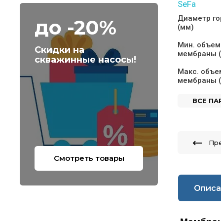
SeFa
Диаметр г
до -20%
(мм)
Мин. объем
Скидки на
мембраны (
скважинные насосы!
Макс. объе
мембраны (
ВСЕ П
Пр
Смотреть товары
Описа